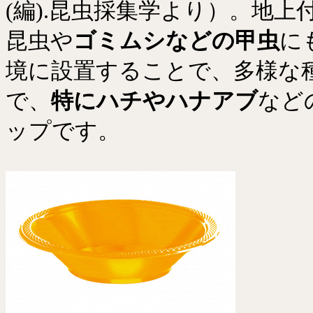
(編).昆虫採集学より）。地上
昆虫や
ゴミムシなどの甲虫
に
境に設置することで、多様な
で、
特にハチやハナアブ
など
ップです。