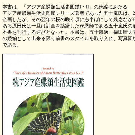
本書は、「アジア産蝶類生活史図鑑I・II」の続編にあたる。
アジア産蝶類生活史図鑑シリーズ著者であった五十嵐氏は、20
企画したが、その翌年の桜の咲く頃に志半ばにして残念なが
ある原田氏は一旦は計画を躊躇したが恩師である五十嵐氏の
本書を刊行する運びとなった。本書は、五十嵐邁・福田晴夫著ア
の続編として出来る限り前書のスタイルを取り入れ、写真図版
である。