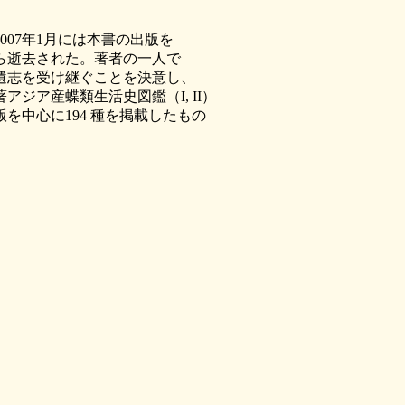
07年1月には本書の出版を
ら逝去された。著者の一人で
遺志を受け継ぐことを決意し、
ジア産蝶類生活史図鑑（I, II）
を中心に194 種を掲載したもの